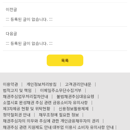
이전글
::: 등록된 글이 없습니다. :::
다음글
::: 등록된 글이 없습니다. :::
목록
이용약관
｜
개인정보처리방침
｜
고객권리안내문
｜
법적고지 및 책임
｜
이메일주소무단수집거부
｜
채권추심업무처리절차안내
｜
불법채권추심대응요령
｜
소멸시효 완성채권 추심 관련 금융소비자 유의사항
｜
제3자제공 현황 및 위탁현황
｜
신용정보활용체제
｜
청약철회권 안내
｜
채무조정에 필요한 정보
｜
채권추심자의 의무와 추심에 관한 개인금융채무자의 권리
｜
채권추심 관련 지원제도 안내
대부업 이용시 소비자 유의사항 안내
｜