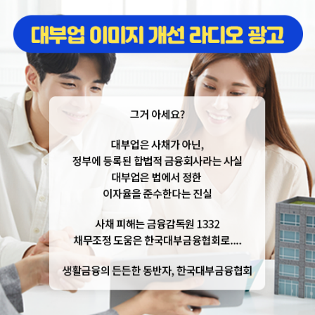
주식회사 빌리언대부
2022-금감원-2382(대부업)
|
2022-금감원-2382(대부중개업)
빌리언
맞춤대출 LIST
전월세보증금
대출